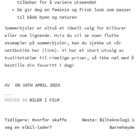
tilbehør for å variere utseendet
De gir deg en feminin og frisk look som passer
til både byen og naturen
Sommerkjoler er altså et ideelt valg for bilturer
eller noe lignende. Hvis du vil se noen flotte
eksempler på sommerkjoler, kan du sjekke ut vår
nettbutikk her (link). Vi har et stort utvalg av
kvalitetsklær til rimelige priser, så ikke nøl med å
bestille din favoritt i dag!
AV
ON
19TH APRIL 2023
POSTED IN
BILER I FILM
INNLEGGSNAVIGERING
Tidligere: Hvorfor skaffe
Neste: Bilteknologi i
seg en elbil-lader?
Barnehøyde