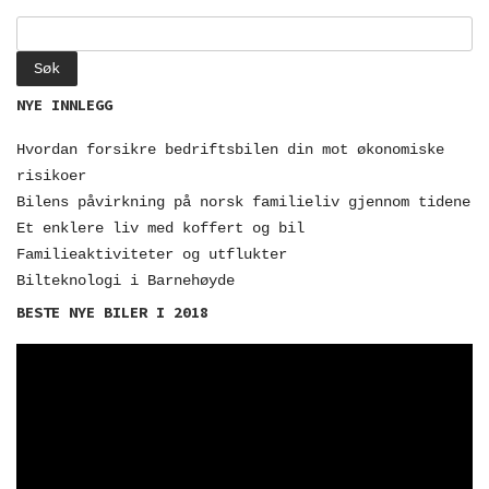
Leit
etter:
NYE INNLEGG
Hvordan forsikre bedriftsbilen din mot økonomiske
risikoer
Bilens påvirkning på norsk familieliv gjennom tidene
Et enklere liv med koffert og bil
Familieaktiviteter og utflukter
Bilteknologi i Barnehøyde
BESTE NYE BILER I 2018
Videoavspelar